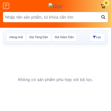
0
Hàng mới
Giá Tăng Dần
Giá Giảm Dần
Lọc
Olax
ZTE
Không có sản phẩm phù hợp với bộ lọc.
Glocalme
Tenda
 SCR01