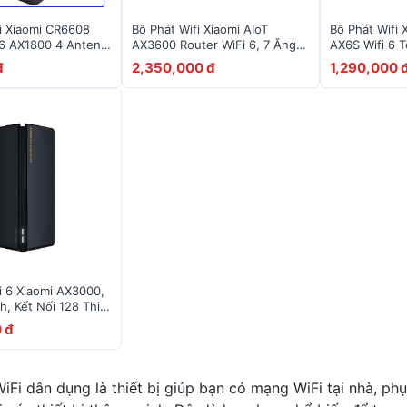
i Xiaomi CR6608
Bộ Phát Wifi Xiaomi AIoT
Bộ Phát Wifi 
 6 AX1800 4 Anten
AX3600 Router WiFi 6, 7 Ăng-
AX6S Wifi 6 
bit
Ten
- Hỗ Trợ Mesh
đ
2,350,000 đ
1,290,000 
Thiết Bị
i 6 Xiaomi AX3000,
, Kết Nối 128 Thiết
 đ
iFi dân dụng là thiết bị giúp bạn có mạng WiFi tại nhà, ph