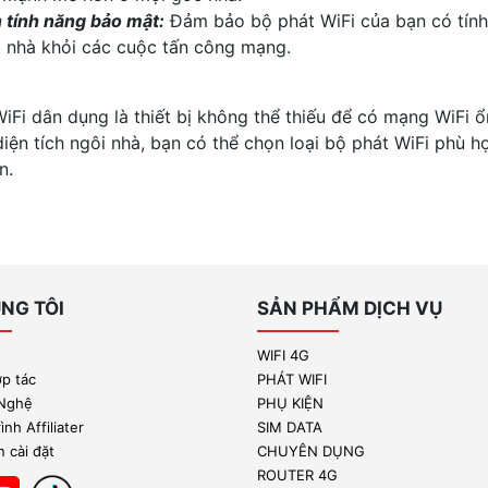
 tính năng bảo mật:
Đảm bảo bộ phát WiFi của bạn có tính
g nhà khỏi các cuộc tấn công mạng.
iFi dân dụng là thiết bị không thể thiếu để có mạng WiFi ổ
iện tích ngôi nhà, bạn có thể chọn loại bộ phát WiFi phù h
n.
NG TÔI
SẢN PHẨM DỊCH VỤ
WIFI 4G
ợp tác
PHÁT WIFI
 Nghệ
PHỤ KIỆN
nh Affiliater
SIM DATA
 cài đặt
CHUYÊN DỤNG
ROUTER 4G