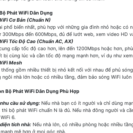
 Bộ Phát WiFi Dân Dụng
WiFi Cơ Bản (Chuẩn N)
ại phổ biến nhất, phù hợp với những gia đình nhỏ hoặc có
ừ 300Mbps đến 600Mbps, đủ để lướt web, xem video HD và 
WiFi Tốc Độ Cao (Chuẩn AC, AX)
 cung cấp tốc độ cao hơn, lên đến 1200Mbps hoặc hơn, phù
ết bị cùng lúc và cần tốc độ mạng mạnh hơn, ví dụ như xe
WiFi Mesh
 thống gồm nhiều thiết bị nhỏ kết nối với nhau để phủ són
 ngôi nhà lớn hoặc có nhiều tầng, đảm bảo sóng WiFi luôn
n Bộ Phát WiFi Dân Dụng Phù Hợp
nhu cầu sử dụng:
Nếu nhà bạn có ít người và chỉ dùng mạ
 thì bộ phát WiFi chuẩn N là đủ. Nếu nhà đông người và c
WiFi 6.
diện tích nhà:
Nếu nhà lớn, có nhiều phòng hoặc nhiều tần
 mạnh mẽ hơn ở mọi góc nhà.