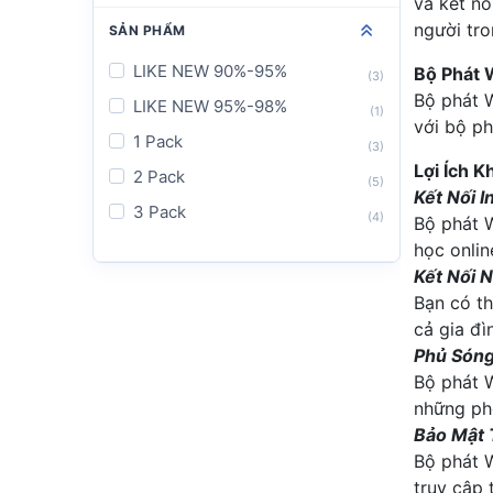
và kết nố
Ruijie
(12)
người tro
SẢN PHẨM
Starlink
(7)
LIKE NEW 90%-95%
Bộ Phát 
(3)
Tenda
(6)
Bộ phát W
LIKE NEW 95%-98%
(1)
Totolink
với bộ ph
(2)
1 Pack
(3)
TP-Link
(56)
Lợi Ích 
2 Pack
(5)
Ubiquiti
Kết Nối I
(1)
3 Pack
(4)
Bộ phát W
Xiaomi
(5)
học onli
Kết Nối N
Bạn có th
cả gia đì
Phủ Sóng
Bộ phát W
những ph
Bảo Mật 
Bộ phát 
truy cập 