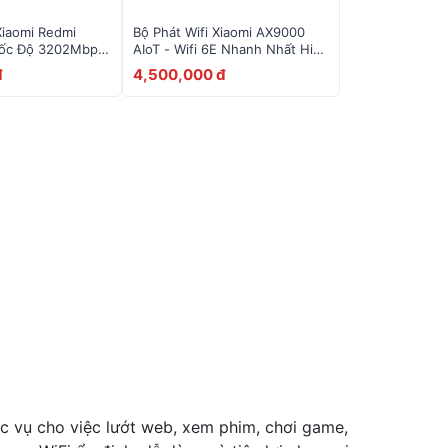
Xiaomi Redmi
Bộ Phát Wifi Xiaomi AX9000
Tốc Độ 3202Mbps
AIoT - Wifi 6E Nhanh Nhất Hiện
 - Kết Nối 128
Nay - Mesh - 3 Băng Tần -
đ
4,500,000 đ
1000 Thiết Bị
ục vụ cho việc lướt web, xem phim, chơi game,