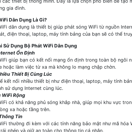
i các thiết bị thông minh. Đây là lựa chọn phổ biến để tạo 
ng gia đình.
WiFi Dân Dụng Là Gì?
iFi dân dụng là thiết bị giúp phát sóng WiFi từ nguồn Int
át, điện thoại, laptop, máy tính bảng của bạn sẽ có thể tr
Khi Sử Dụng Bộ Phát WiFi Dân Dụng
nternet Ổn Định
iFi giúp bạn có kết nối mạng ổn định trong toàn bộ ngôi n
ne hoặc làm việc từ xa mà không lo mạng chập chờn.
hiều Thiết Bị Cùng Lúc
ể kết nối nhiều thiết bị như điện thoại, laptop, máy tính bả
nh sử dụng Internet cùng lúc.
 WiFi Rộng
iFi có khả năng phủ sóng khắp nhà, giúp mọi khu vực trong
òng xa hoặc tầng trên.
Thông Tin
WiFi thường đi kèm với các tính năng bảo mật như mã hóa 
trái phép và giữ an toàn cho thông tin cá nhân.