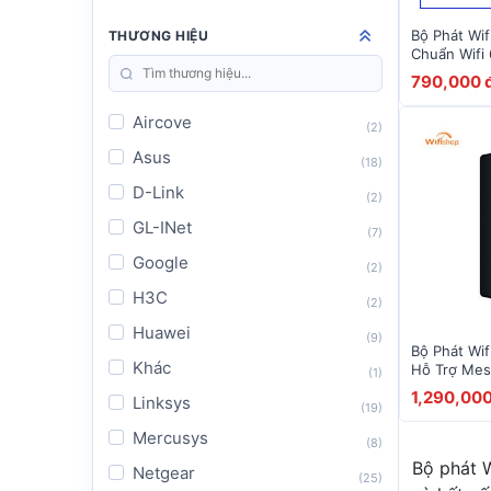
Bộ Phát Wif
THƯƠNG HIỆU
Chuẩn Wifi
Và Lan Giga
790,000 
Aircove
(2)
Asus
(18)
D-Link
(2)
GL-INet
(7)
Google
(2)
H3C
(2)
Huawei
(9)
Bộ Phát Wif
Khác
Hỗ Trợ Mesh
(1)
Bị
1,290,000
Linksys
(19)
Mercusys
(8)
Bộ phát W
Netgear
(25)