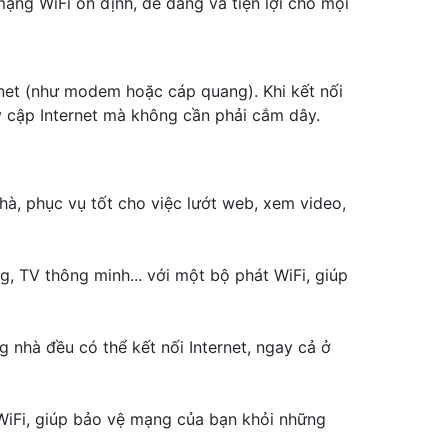
mạng WiFi ổn định, dễ dàng và tiện lợi cho mọi
ernet (như modem hoặc cáp quang). Khi kết nối
uy cập Internet mà không cần phải cắm dây.
hà, phục vụ tốt cho việc lướt web, xem video,
ng, TV thông minh... với một bộ phát WiFi, giúp
 nhà đều có thể kết nối Internet, ngay cả ở
WiFi, giúp bảo vệ mạng của bạn khỏi những