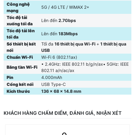
hay chơi game trực tuyến không giật lag.
Công nghệ
5G / 4G LTE / WiMAX 2+
mạng
Chuẩn Wi-Fi 6 hiện đại
Tốc độ tải
Lên đến
2.7Gbps
Tối ưu tốc độ, giảm độ trễ và tăng hiệu suất khi nhiều thiết bị
xuống tối đa
cùng kết nối.
Tốc độ tải lên
Lên đến
183Mbps
tối đa
Kết nối đồng thời đến 16 thiết bị
Số thiết bị kết
Tối đa
16 thiết bị qua Wi-Fi
+
1 thiết bị qua
Phù hợp cho gia đình, nhóm làm việc, du lịch, sự kiện hoặc văn
nối
USB
phòng di động.
Chuẩn Wi-Fi
Wi-Fi 6 (802.11ax)
Hỗ trợ đa mạng: 5G / 4G LTE / WiMAX 2+
• 2.4GHz: IEEE 802.11 b/g/n/ax• 5GHz: IEEE
Băng tần Wi-Fi
Tự động chuyển mạng linh hoạt, đảm bảo luôn có kết nối ổn định
802.11 a/n/ac/ax
ở nhiều khu vực.
Pin
4.000mAh
Cổng kết nối
USB Type-C
Pin dung lượng 4.000mAh
Kích thước
136 × 68 × 14.8 mm
Sử dụng liên tục nhiều giờ, đáp ứng tốt nhu cầu làm việc và giải
trí cả ngày.
Cổng USB Type-C tiện lợi
KHÁCH HÀNG CHẤM ĐIỂM, ĐÁNH GIÁ, NHẬN XÉT
Sạc nhanh, phổ biến, dễ dàng kết nối với laptop để chia sẻ
mạng qua USB.
Thiết kế nhỏ gọn, dễ mang theo