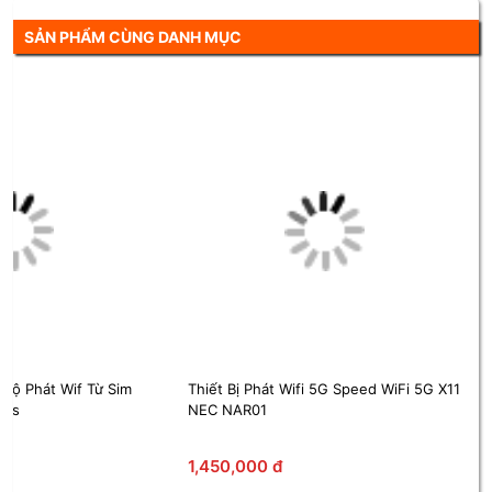
SẢN PHẨM CÙNG DANH MỤC
 Bộ Phát Wif Từ Sim
Thiết Bị Phát Wifi 5G Speed WiFi 5G X11
bps
NEC NAR01
1,450,000 đ