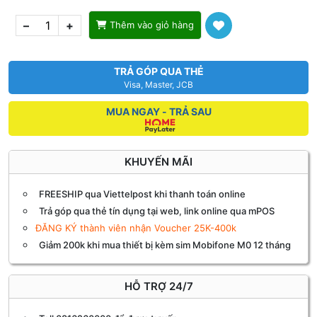
–
+
Thêm vào giỏ hàng
TRẢ GÓP QUA THẺ
Visa, Master, JCB
MUA NGAY - TRẢ SAU
KHUYẾN MÃI
FREESHIP qua Viettelpost khi thanh toán online
Trả góp qua thẻ tín dụng tại web, link online qua mPOS
ĐĂNG KÝ thành viên nhận Voucher 25K-400k
Giảm 200k khi mua thiết bị kèm sim Mobifone M0 12 tháng
HỖ TRỢ 24/7