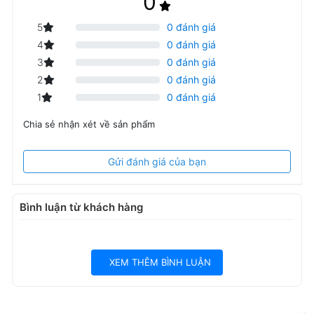
0
Kích thước chỉ 136 × 68 × 14.8 mm, thuận tiện bỏ túi hoặc balo
5
0 đánh giá
khi di chuyển.
4
0 đánh giá
Quản lý thiết bị dễ dàng
3
0 đánh giá
Giao diện thân thiện giúp theo dõi dung lượng, số thiết bị kết nối
2
0 đánh giá
và trạng thái mạng nhanh chóng.
1
0 đánh giá
Chia sẻ nhận xét về sản phẩm
Gửi đánh giá của bạn
Ảnh thực tế khi mua kèm DOCK
Bình luận từ khách hàng
Hướng dẫn sử dụng Speed Wi-Fi 5G X11 - Speed test so với
điện thoại
XEM THÊM BÌNH LUẬN