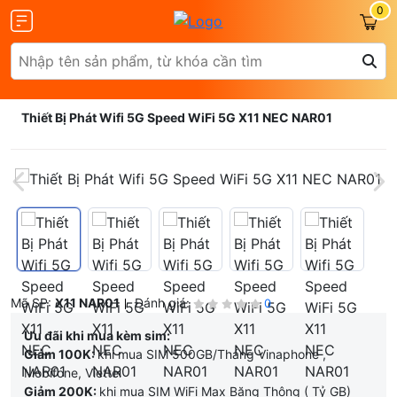
0
Thiết Bị Phát Wifi 5G Speed WiFi 5G X11 NEC NAR01
Mã SP:
X11 NAR01
Đánh giá:
0
Ưu đãi khi mua kèm sim:
Giảm 100K:
khi mua SIM 500GB/Tháng Vinaphone ,
Mobifone, Viettel
Giảm 200K:
khi mua SIM WiFi Max Băng Thông ( Tỷ GB)