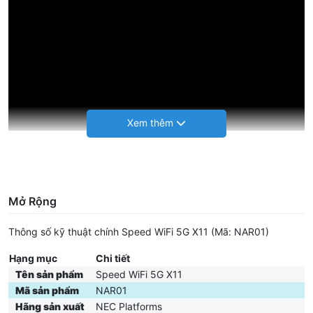
Video trên tay Speed Wifi 5G X11
Mở Rộng
Thông số kỹ thuật chính
Speed WiFi 5G X11 (Mã: NAR01)
Tiện Ích Nổi Bật Của Speed WiFi
Hạng mục
Chi tiết
5G X11
Tên sản phẩm
Speed WiFi 5G X11
Mã sản phẩm
NAR01
Kết nối 5G tốc độ cao lên đến 2.7Gbps
Hãng sản xuất
NEC Platforms
Truy cập Internet mượt mà, xem video 4K, livestream, họp online