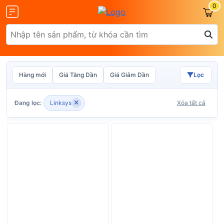
0
Hàng mới
Giá Tăng Dần
Giá Giảm Dần
Lọc
Olax
ZTE
Đang lọc:
Linksys
Xóa tất cả
Glocalme
Tenda
 SCR01