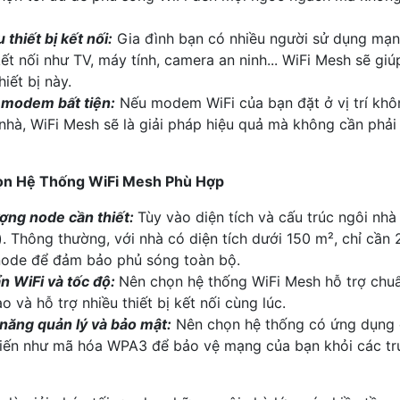
 thiết bị kết nối:
Gia đình bạn có nhiều người sử dụng mạng
ết nối như TV, máy tính, camera an ninh... WiFi Mesh sẽ g
hiết bị này.
í modem bất tiện:
Nếu modem WiFi của bạn đặt ở vị trí khô
nhà, WiFi Mesh sẽ là giải pháp hiệu quả mà không cần phải
n Hệ Thống WiFi Mesh Phù Hợp
ượng node cần thiết:
Tùy vào diện tích và cấu trúc ngôi nh
. Thông thường, với nhà có diện tích dưới 150 m², chỉ cần 
node để đảm bảo phủ sóng toàn bộ.
n WiFi và tốc độ:
Nên chọn hệ thống WiFi Mesh hỗ trợ chuẩ
o và hỗ trợ nhiều thiết bị kết nối cùng lúc.
năng quản lý và bảo mật:
Nên chọn hệ thống có ứng dụng q
tiến như mã hóa WPA3 để bảo vệ mạng của bạn khỏi các tru