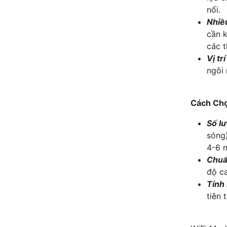
nối.
Nhiều
cần k
các t
Vị tr
ngôi 
Cách Chọ
Số l
sóng)
4-6 
Chuẩ
độ ca
Tính 
tiên 