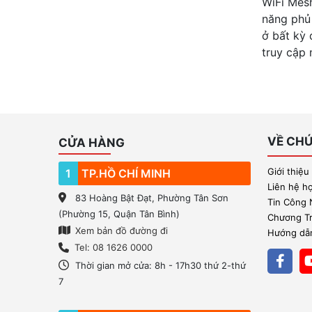
WiFi Mesh
năng phủ 
ở bất kỳ 
truy cập 
VỀ CHÚ
CỬA HÀNG
Giới thiệu
1
TP.HỒ CHÍ MINH
Liên hệ h
83 Hoàng Bật Đạt, Phường Tân Sơn
Tin Công
(Phường 15, Quận Tân Bình)
Chương Trì
Xem bản đồ đường đi
Hướng dẫn
Tel: 08 1626 0000
Thời gian mở cửa: 8h - 17h30 thứ 2-thứ
7