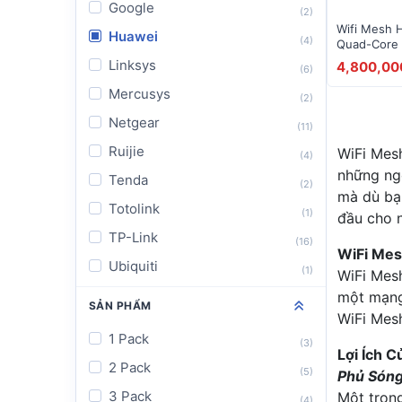
Google
(2)
Wifi Mesh 
Huawei
(4)
Quad-Core 
Linksys
4,800,00
(6)
Mercusys
(2)
Netgear
(11)
Ruijie
WiFi Mesh
(4)
những ngô
Tenda
(2)
mà dù bạn
Totolink
(1)
đầu cho n
TP-Link
(16)
WiFi Mes
Ubiquiti
(1)
WiFi Mesh
một mạng
SẢN PHẨM
WiFi Mesh
1 Pack
(3)
Lợi Ích 
2 Pack
(5)
Phủ Sóng
3 Pack
Một trong
(4)