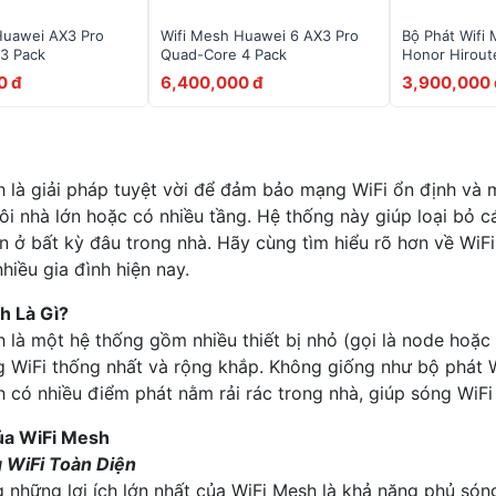
Huawei AX3 Pro
Wifi Mesh Huawei 6 AX3 Pro
Bộ Phát Wifi
3 Pack
Quad-Core 4 Pack
Honor Hirout
AC1200
0 đ
6,400,000 đ
3,900,000 
 là giải pháp tuyệt vời để đảm bảo mạng WiFi ổn định và m
i nhà lớn hoặc có nhiều tầng. Hệ thống này giúp loại bỏ c
 ở bất kỳ đâu trong nhà. Hãy cùng tìm hiểu rõ hơn về WiFi
hiều gia đình hiện nay.
h Là Gì?
 là một hệ thống gồm nhiều thiết bị nhỏ (gọi là node hoặc 
 WiFi thống nhất và rộng khắp. Không giống như bộ phát W
 có nhiều điểm phát nằm rải rác trong nhà, giúp sóng WiF
Của WiFi Mesh
 WiFi Toàn Diện
 những lợi ích lớn nhất của WiFi Mesh là khả năng phủ só