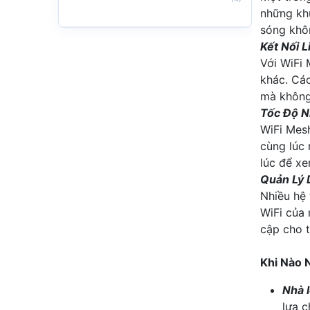
những kh
sóng khôn
Kết Nối 
Với WiFi 
khác. Các
mà không
Tốc Độ N
WiFi Mesh
cùng lúc 
lúc để xe
Quản Lý
Nhiều hệ
WiFi của 
cập cho t
Khi Nào 
Nhà 
lựa 