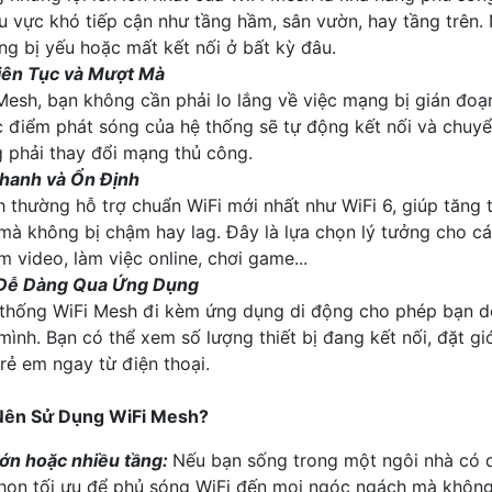
u vực khó tiếp cận như tầng hầm, sân vườn, hay tầng trên
g bị yếu hoặc mất kết nối ở bất kỳ đâu.
Liên Tục và Mượt Mà
Mesh, bạn không cần phải lo lắng về việc mạng bị gián đo
 điểm phát sóng của hệ thống sẽ tự động kết nối và chuyển 
 phải thay đổi mạng thủ công.
hanh và Ổn Định
 thường hỗ trợ chuẩn WiFi mới nhất như WiFi 6, giúp tăng t
mà không bị chậm hay lag. Đây là lựa chọn lý tưởng cho c
m video, làm việc online, chơi game...
 Dễ Dàng Qua Ứng Dụng
 thống WiFi Mesh đi kèm ứng dụng di động cho phép bạn dễ
mình. Bạn có thể xem số lượng thiết bị đang kết nối, đặt gi
rẻ em ngay từ điện thoại.
Nên Sử Dụng WiFi Mesh?
lớn hoặc nhiều tầng:
Nếu bạn sống trong một ngôi nhà có di
chọn tối ưu để phủ sóng WiFi đến mọi ngóc ngách mà không