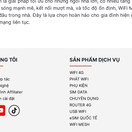
 là giải pháp tối ưu cho những ngôi nhà lớn, có nhiều tần
sóng mạnh mẽ, kết nối mượt mà, và tốc độ ổn định, WiFi Me
đâu trong nhà. Đây là lựa chọn hoàn hảo cho gia đình hiện đ
mạng liên tục.
NG TÔI
SẢN PHẨM DỊCH VỤ
WIFI 4G
ợp tác
PHÁT WIFI
 Nghệ
PHỤ KIỆN
nh Affiliater
SIM DATA
 cài đặt
CHUYÊN DỤNG
ROUTER 4G
USB WIFI
eSIM QUỐC TẾ
WIFI MESH