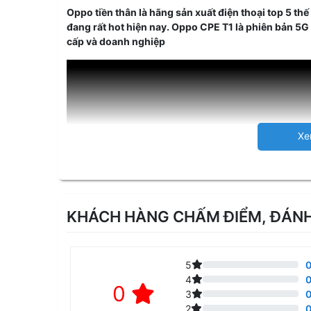
Oppo tiền thân là hãng sản xuất điện thoại top 5 t
đang rất hot hiện nay. Oppo CPE T1 là phiên bản 5
cấp và doanh nghiệp
KHÁCH HÀNG CHẤM ĐIỂM, ĐÁNH
5
0
4
0
0
3
0
Video Review bộ phát wifi 5G OPPO T1a
2
0