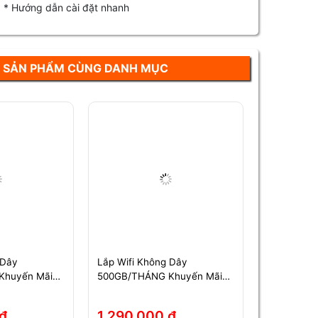
1 * Hướng dẫn cài đặt nhanh
SẢN PHẨM CÙNG DANH MỤC
 Dây
Lắp Wifi Không Dây
Lắp Wifi K
Khuyến Mãi
500GB/THÁNG Khuyến Mãi
1000GB/TH
12 Tháng
14 Tháng
đ
1,290,000 đ
1,690,0