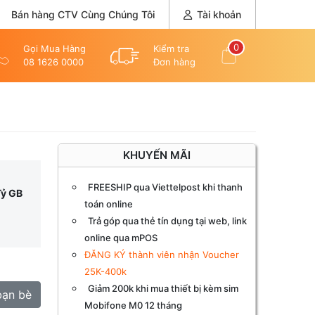
Bán hàng CTV Cùng Chúng Tôi
Tài khoản
0
Gọi Mua Hàng
Kiểm tra
08 1626 0000
Đơn hàng
KHUYẾN MÃI
FREESHIP qua Viettelpost khi thanh
Tỷ GB
toán online
Trả góp qua thẻ tín dụng tại web, link
online qua mPOS
ĐĂNG KÝ thành viên nhận Voucher
25K-400k
Giảm 200k khi mua thiết bị kèm sim
bạn bè
Mobifone M0 12 tháng