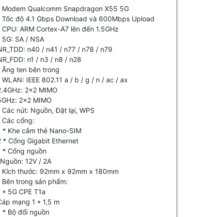
- Modem Qualcomm Snapdragon X55 5G
- Tốc độ 4.1 Gbps Download và 600Mbps Upload
- CPU: ARM Cortex-A7 lên đến 1.5GHz
- 5G: SA / NSA
NR_TDD: n40 / n41 / n77 / n78 / n79
NR_FDD: n1 / n3 / n8 / n28
- Ăng ten bên trong
- WLAN: IEEE 802.11 a / b / g / n / ac / ax
2.4GHz: 2x2 MIMO
5GHz: 2x2 MIMO
- Các nút: Nguồn, Đặt lại, WPS
- Các cổng:
1 * Khe cắm thẻ Nano-SIM
2 * Cổng Gigabit Ethernet
1 * Cổng nguồn
-Nguồn: 12V / 2A
- Kích thước: 92mm x 92mm x 180mm
- Bên trong sản phẩm:
1 * 5G CPE T1a
Cáp mạng 1 * 1,5 m
1 * Bộ đổi nguồn