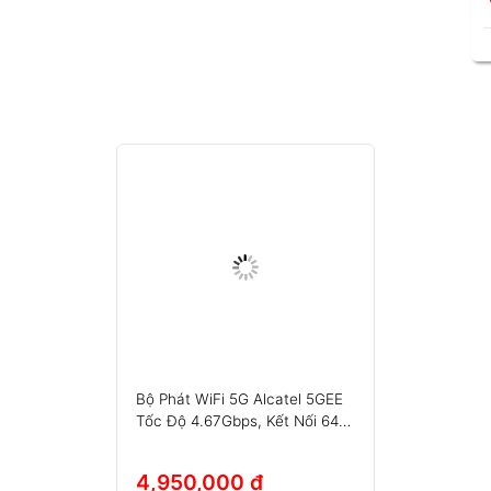
sửa chữa mạng tự động, không cần phải khởi động lại hoặc
ự cố.
Bộ Phát WiFi 5G Alcatel 5GEE
Tốc Độ 4.67Gbps, Kết Nối 64
Thiết Bị
4,950,000 đ