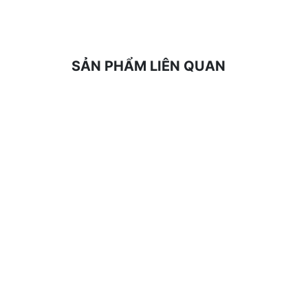
giữ cho T1a của bạn hoạt động lâu dài.
- Tính năng phát hiện sự cố trong thời gian thực và 
định cấu hình mạng theo cách thủ công khi bạn gặp s
SẢN PHẨM LIÊN QUAN