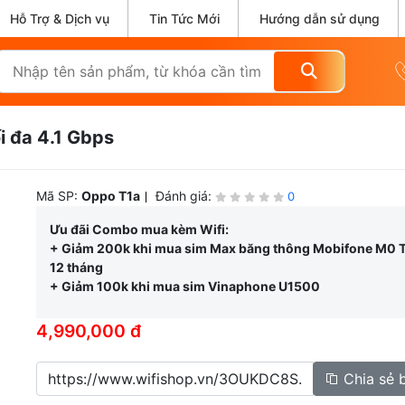
Hỗ Trợ & Dịch vụ
Tin Tức Mới
Hướng dẫn sử dụng
i đa 4.1 Gbps
Mã SP:
Oppo T1a
Đánh giá:
0
Ưu đãi Combo mua kèm Wifi:
+ Giảm 200k khi mua sim Max băng thông Mobifone M0 
12 tháng
+ Giảm 100k khi mua sim Vinaphone U1500
4,990,000 đ
Chia sẻ 