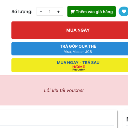
Số lượng:
–
+
Thêm vào giỏ hàng
MUA NGAY
TRẢ GÓP QUA THẺ
Visa, Master, JCB
MUA NGAY - TRẢ SAU
Lỗi khi tải voucher