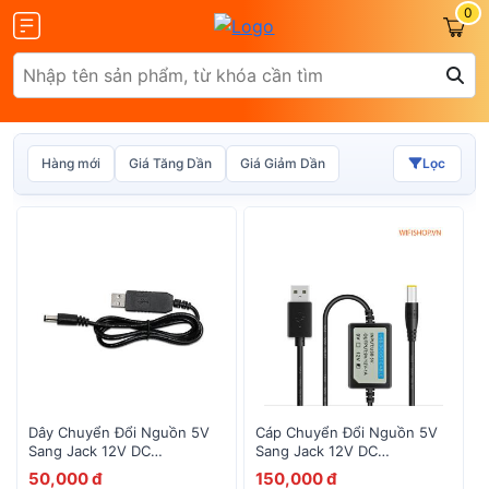
0
Hàng mới
Giá Tăng Dần
Giá Giảm Dần
Lọc
Olax
ZTE
Glocalme
Tenda
Dây Chuyển Đổi Nguồn 5V
Cáp Chuyển Đổi Nguồn 5V
Sang Jack 12V DC
Sang Jack 12V DC
5.5*2.1mm
5.5*2.1mm
50,000 đ
150,000 đ
 SCR01