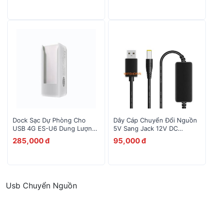
10
Alcatel EE5G
Dock Sạc Dự Phòng Cho
Dây Cáp Chuyển Đổi Nguồn
USB 4G ES-U6 Dung Lượng
5V Sang Jack 12V DC
5200mAh
5.5*2.1mm
285,000 đ
95,000 đ
Usb Chuyển Nguồn