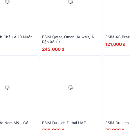
ch Châu Á 10 Nước
ESIM Qatar, Oman, Kuwait, Ả
ESIM 4G Brazi
Rập Xê Út
đ
121,000 đ
245,000 đ
ớc Nam Mỹ - Gói
ESIM Du Lịch Dubai UAE
ESIM Du Lịc