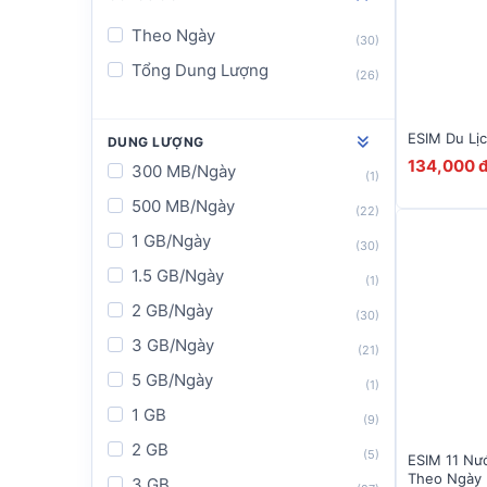
ESIM Anh
Theo Ngày
(30)
ESIM Pháp
Tổng Dung Lượng
(26)
ESIM Đức
ESIM Ý
ESIM Du Lị
DUNG LƯỢNG
ESIM Tây Ban Nha
134,000 
300 MB/Ngày
(1)
ESIM Mỹ
500 MB/Ngày
(22)
ESIM Canada
1 GB/Ngày
(30)
ESIM Mexico
1.5 GB/Ngày
(1)
ESIM Brazil
2 GB/Ngày
(30)
ESIM Chile
3 GB/Ngày
(21)
ESIM Ai Cập
5 GB/Ngày
(1)
ESIM Nam Phi
1 GB
(9)
ESIM Châu Phi
2 GB
(5)
ESIM 11 Nư
ESIM Trung Đông
Theo Ngày
3 GB