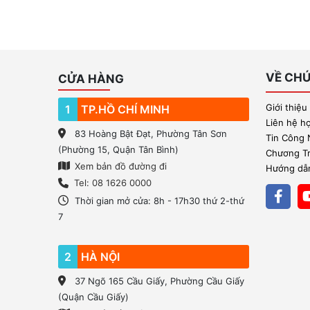
VỀ CHÚ
CỬA HÀNG
Giới thiệu
1
TP.HỒ CHÍ MINH
Liên hệ h
83 Hoàng Bật Đạt, Phường Tân Sơn
Tin Công
(Phường 15, Quận Tân Bình)
Chương Trì
Xem bản đồ đường đi
Hướng dẫn
Tel: 08 1626 0000
Thời gian mở cửa: 8h - 17h30 thứ 2-thứ
7
2
HÀ NỘI
37 Ngõ 165 Cầu Giấy, Phường Cầu Giấy
(Quận Cầu Giấy)