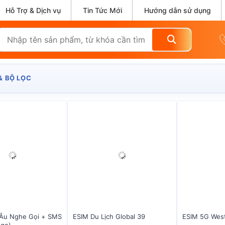
Hỗ Trợ & Dịch vụ
Tin Tức Mới
Hướng dẫn sử dụng
& BỘ LỌC
Âu Nghe Gọi + SMS
ESIM Du Lịch Global 39
ESIM 5G West
nge)