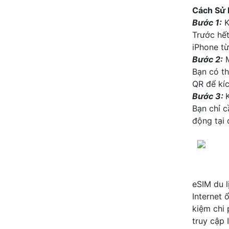
Cách Sử 
Bước 1:
K
Trước hết
iPhone từ
Bước 2:
M
Bạn có th
QR để kíc
Bước 3:
Bạn chỉ c
động tại 
eSIM du l
Internet 
kiệm chi 
truy cập 