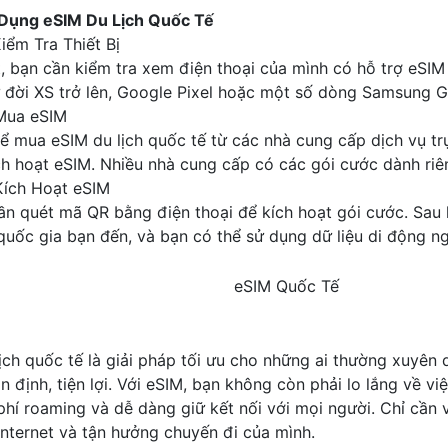
Dụng eSIM Du Lịch Quốc Tế
iểm Tra Thiết Bị
, bạn cần kiểm tra xem điện thoại của mình có hỗ trợ eSIM
 đời XS trở lên, Google Pixel hoặc một số dòng Samsung G
ua eSIM
ể mua eSIM du lịch quốc tế từ các nhà cung cấp dịch vụ t
h hoạt eSIM. Nhiều nhà cung cấp có các gói cước dành riê
Kích Hoạt eSIM
ần quét mã QR bằng điện thoại để kích hoạt gói cước. Sau k
quốc gia bạn đến, và bạn có thể sử dụng dữ liệu di động ng
ịch quốc tế là giải pháp tối ưu cho những ai thường xuyên
ổn định, tiện lợi. Với eSIM, bạn không còn phải lo lắng về vi
phí roaming và dễ dàng giữ kết nối với mọi người. Chỉ cần 
Internet và tận hưởng chuyến đi của mình.