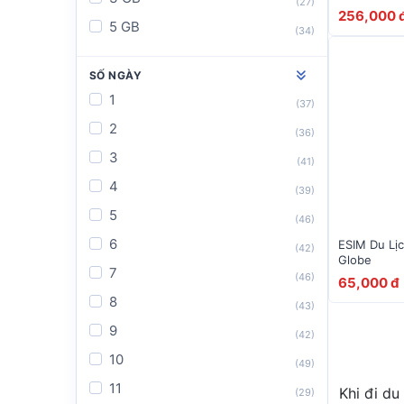
(27)
256,000 
ESIM Dubai UAE
5 GB
(34)
ESIM Qatar
8 GB
(13)
ESIM Ả Rập Xê Út
SỐ NGÀY
10 GB
(34)
1
ESIM Word Châu Á
(37)
15 GB
(7)
2
ESIM Word Châu Âu
(36)
20 GB
(28)
3
ESIM Word Châu Mỹ
(41)
30 GB
(21)
4
(39)
50 GB
(23)
5
(46)
100 GB
(1)
6
ESIM Du Lịc
(42)
1GB/Ngày UNLIMITED 5Mbps
Globe
(9)
7
(46)
65,000 đ
2GB/Ngày UNLIMITED 5Mbps
(1)
8
(43)
UNLIMITED 10Mbps
(1)
9
(42)
UNLIMITED
(9)
10
(49)
11
Khi đi du
(29)