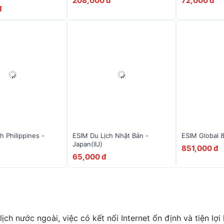
208,000 đ
72,000 đ
đ
h Philippines -
ESIM Du Lịch Nhật Bản -
ESIM Global 
Japan(IIJ)
851,000 đ
65,000 đ
 lịch nước ngoài, việc có kết nối Internet ổn định và tiện lợi