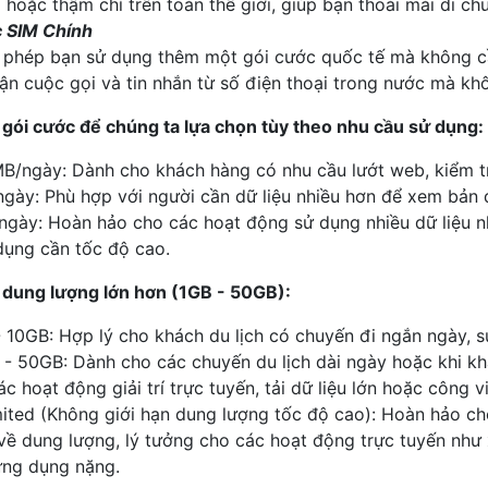
) hoặc thậm chí trên toàn thế giới, giúp bạn thoải mái di c
 SIM Chính
 phép bạn sử dụng thêm một gói cước quốc tế mà không cần
ận cuộc gọi và tin nhắn từ số điện thoại trong nước mà khôn
 gói cước để chúng ta lựa chọn tùy theo nhu cầu sử dụng:
B/ngày: Dành cho khách hàng có nhu cầu lướt web, kiểm tr
gày: Phù hợp với người cần dữ liệu nhiều hơn để xem bản đ
ngày: Hoàn hảo cho các hoạt động sử dụng nhiều dữ liệu n
dụng cần tốc độ cao.
 dung lượng lớn hơn (1GB - 50GB):
 10GB: Hợp lý cho khách du lịch có chuyến đi ngắn ngày, s
- 50GB: Dành cho các chuyến du lịch dài ngày hoặc khi khá
ác hoạt động giải trí trực tuyến, tải dữ liệu lớn hoặc công vi
ited (Không giới hạn dung lượng tốc độ cao): Hoàn hảo cho
về dung lượng, lý tưởng cho các hoạt động trực tuyến như 
ứng dụng nặng.