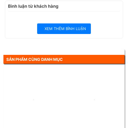
Sóng ổn định nhiều khu vực
Bình luận từ khách hàng
Tiết kiệm chi phí hơn internet truyền thống
XEM THÊM BÌNH LUẬN
SẢN PHẨM CÙNG DANH MỤC