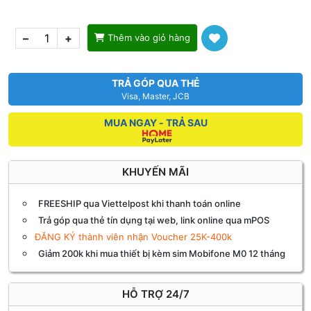
10
Alcatel EE5G
–
+
Thêm vào giỏ hàng
TRẢ GÓP QUA THẺ
Visa, Master, JCB
MUA NGAY - TRẢ SAU
KHUYẾN MÃI
FREESHIP qua Viettelpost khi thanh toán online
Trả góp qua thẻ tín dụng tại web, link online qua mPOS
ĐĂNG KÝ thành viên nhận Voucher 25K-400k
Giảm 200k khi mua thiết bị kèm sim Mobifone M0 12 tháng
HỖ TRỢ 24/7