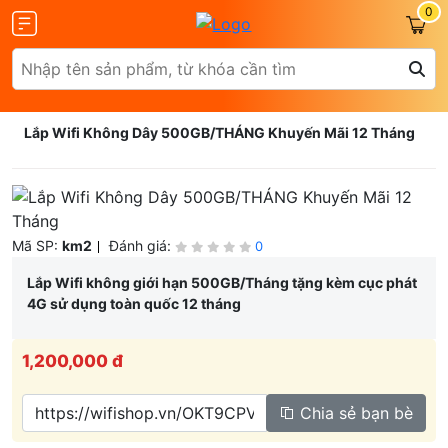
0
Lắp Wifi Không Dây 500GB/THÁNG Khuyến Mãi 12 Tháng
Olax
ZTE
Mã SP:
km2
Đánh giá:
0
Lắp Wifi không giới hạn 500GB/Tháng tặng kèm cục phát
4G sử dụng toàn quốc 12 tháng
Glocalme
Tenda
1,200,000 đ
Chia sẻ bạn bè
 SCR01