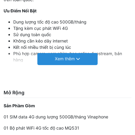
Ưu Điểm Nổi Bật
Dung lượng tốc độ cao 500GB/tháng
Tặng kèm cục phát WiFi 4G
Sử dụng toàn quốc
Không cần kéo dây internet
Kết nối nhiều thiết bị cùng lúc
Phù hợp camera, xem phim, học online, livestream, bán
hàng
Thời hạn sử dụng lên đến 12 tháng
Di chuyển linh hoạt mọi nơi có sóng 4G
Thông tin thiết bị đi kèm
MQ531
Mở Rộng
* Bộ định tuyến di động LTE CAT4
* Wi-fi: 802.11b / g / n, 2,4 GHz
Sản Phầm Gồm
* Hỗ trợ 4G LTE FDD B3 / B7 / B20 (800/1800 / 2600MHz)
* 3G 2100 / 900Mhz
01 SIM data 4G dung lượng 500GB/tháng Vinaphone
* Tốc độ tải xuống cao nhất LTE lên đến 150Mbps
* Kết nối tới 10 thiết bị hỗ trợ wi-fi
01 Bộ phát WiFi 4G tốc độ cao MQ531
* Khe cắm thẻ USIM tiêu chuẩn