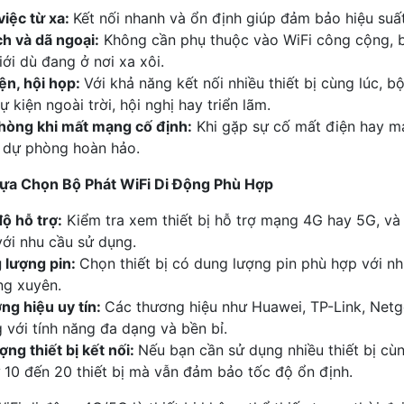
việc từ xa:
Kết nối nhanh và ổn định giúp đảm bảo hiệu suấ
ch và dã ngoại:
Không cần phụ thuộc vào WiFi công cộng, bộ
iới dù đang ở nơi xa xôi.
ện, hội họp:
Với khả năng kết nối nhiều thiết bị cùng lúc, b
ự kiện ngoài trời, hội nghị hay triển lãm.
hòng khi mất mạng cố định:
Khi gặp sự cố mất điện hay mạ
 dự phòng hoàn hảo.
Lựa Chọn Bộ Phát WiFi Di Động Phù Hợp
ộ hỗ trợ:
Kiểm tra xem thiết bị hỗ trợ mạng 4G hay 5G, và
ới nhu cầu sử dụng.
 lượng pin:
Chọn thiết bị có dung lượng pin phù hợp với n
ng xuyên.
ng hiệu uy tín:
Các thương hiệu như Huawei, TP-Link, Net
 với tính năng đa dạng và bền bỉ.
ợng thiết bị kết nối:
Nếu bạn cần sử dụng nhiều thiết bị cùn
 10 đến 20 thiết bị mà vẫn đảm bảo tốc độ ổn định.