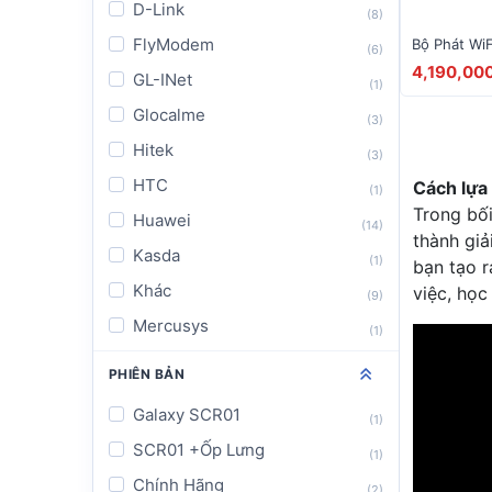
D-Link
(8)
FlyModem
Bộ Phát WiF
(6)
4,190,000
GL-INet
(1)
Glocalme
(3)
Hitek
(3)
HTC
Cách lựa
(1)
Trong bối
Huawei
(14)
thành giả
Kasda
(1)
bạn tạo 
Khác
việc, học 
(9)
Mercusys
(1)
Mobifone
(1)
PHIÊN BẢN
Netgear
(16)
Galaxy SCR01
(1)
NetMax
(2)
SCR01 +Ốp Lưng
(1)
Novatel
(6)
Chính Hãng
(2)