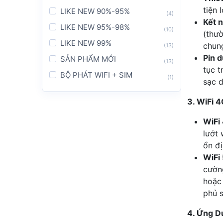
tiện 
LIKE NEW 90%-95%
(4)
Kết n
LIKE NEW 95%-98%
(10)
(thườ
LIKE NEW 99%
chun
(13)
Pin d
SẢN PHẨM MỚI
(13)
tục t
BỘ PHÁT WIFI + SIM
(1)
sạc 
Máy + Sim MHX100 X 1 Tháng
(2)
3. WiFi 
MÁY + 500GB X 1 THÁNG
(1)
WiFi
MÁY + 500GB X 6 THÁNG
(1)
lướt 
MÁY + 500GB X 12 THÁNG
(5)
ổn đị
TP.HCM
WiFi
(1)
cường
Hà Nội
(1)
hoặc 
Đà Nẵng
(1)
phủ 
(99%) NC03
(1)
4. Ứng D
(Mới) NC03
(1)