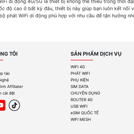
iFi di động 4G/5G là thiết bị không thể thiếu trong thời đạ
tốc độ cao ở bất kỳ đâu, thiết bị này giúp bạn luôn kết nối
bộ phát WiFi di động phù hợp với nhu cầu để tận hưởng nhữ
NG TÔI
SẢN PHẨM DỊCH VỤ
WIFI 4G
ợp tác
PHÁT WIFI
 Nghệ
PHỤ KIỆN
nh Affiliater
SIM DATA
 cài đặt
CHUYÊN DỤNG
ROUTER 4G
USB WIFI
eSIM QUỐC TẾ
WIFI MESH