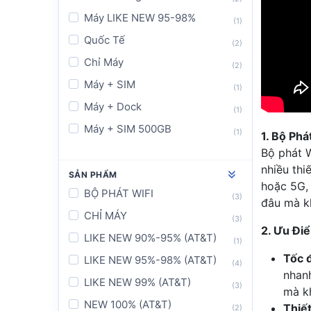
OLax
(10)
Máy LIKE NEW 95-98%
(1)
Pokefi
(1)
Quốc Tế
(2)
Prolink
(2)
Chỉ Máy
(2)
Skyroam
(1)
Máy + SIM
(1)
Tenda
(2)
Máy + Dock
(1)
Totolink
(2)
Máy + SIM 500GB
(1)
1. Bộ Phá
TP-Link
(4)
Bộ phát W
Vinaphone
(1)
nhiều thi
SẢN PHẨM
Xiaomi
hoặc 5G, 
(2)
BỘ PHÁT WIFI
(3)
đâu mà k
ZTE
(12)
CHỈ MÁY
(3)
2. Ưu Đi
LIKE NEW 90%-95% (AT&T)
(1)
Tốc 
LIKE NEW 95%-98% (AT&T)
(4)
nhanh
LIKE NEW 99% (AT&T)
(3)
mà k
NEW 100% (AT&T)
Thiế
(2)