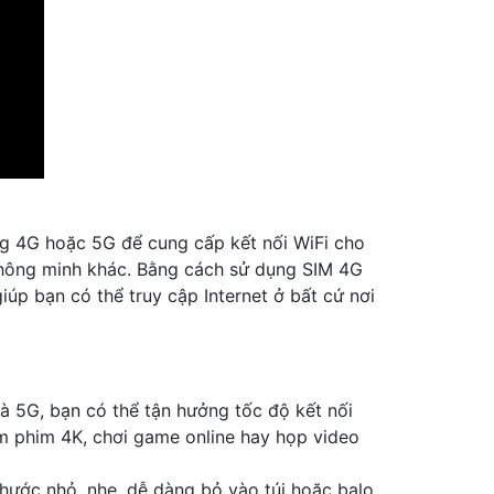
ng 4G hoặc 5G để cung cấp kết nối WiFi cho
bị thông minh khác. Bằng cách sử dụng SIM 4G
iúp bạn có thể truy cập Internet ở bất cứ nơi
à 5G, bạn có thể tận hưởng tốc độ kết nối
xem phim 4K, chơi game online hay họp video
thước nhỏ, nhẹ, dễ dàng bỏ vào túi hoặc balo,