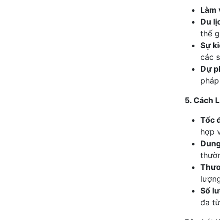
Làm 
(Mới) Dock
(1)
Du lị
(99%) NC03 + Dock
(1)
thế g
(Mới) NC03 + Dock
Sự ki
(1)
các s
SONIM H500
(1)
Dự p
SONIM H700
(1)
pháp
5. Cách 
Tốc đ
hợp v
Dung
thườ
Thươ
lượng
Số lư
đa từ