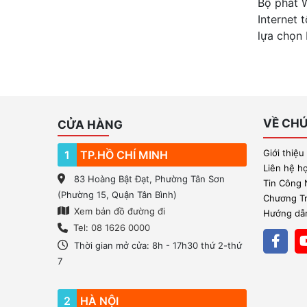
Bộ phát W
Internet 
lựa chọn 
VỀ CHÚ
CỬA HÀNG
Giới thiệu
1
TP.HỒ CHÍ MINH
Liên hệ h
83 Hoàng Bật Đạt, Phường Tân Sơn
Tin Công
(Phường 15, Quận Tân Bình)
Chương Trì
Xem bản đồ đường đi
Hướng dẫn
Tel: 08 1626 0000
Thời gian mở cửa: 8h - 17h30 thứ 2-thứ
7
2
HÀ NỘI