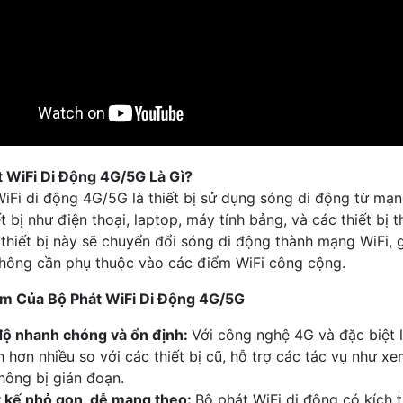
t WiFi Di Động 4G/5G Là Gì?
iFi di động 4G/5G là thiết bị sử dụng sóng di động từ mạ
ết bị như điện thoại, laptop, máy tính bảng, và các thiết 
thiết bị này sẽ chuyển đổi sóng di động thành mạng WiFi, g
hông cần phụ thuộc vào các điểm WiFi công cộng.
ểm Của Bộ Phát WiFi Di Động 4G/5G
độ nhanh chóng và ổn định:
Với công nghệ 4G và đặc biệt l
 hơn nhiều so với các thiết bị cũ, hỗ trợ các tác vụ như 
hông bị gián đoạn.
t kế nhỏ gọn, dễ mang theo:
Bộ phát WiFi di động có kích 