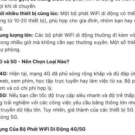
lợi khi di chuyển.
ối nhiều thiết bị cùng lúc:
Một bộ phát WiFi di động có thể h
ng từ 10-20 thiết bị), phù hợp cho gia đình, nhóm bạn hay 
g.
ung lượng lớn:
Các bộ phát WiFi di động thường đi kèm với
rong nhiều giờ mà không cần sạc thường xuyên. Một số thi
dự phòng.
4G và 5G - Nên Chọn Loại Nào?
 4G:
Hiện tại, mạng 4G đã phủ sóng rộng khắp và đủ đáp ứn
web, xem phim, học tập trực tuyến hay làm việc từ xa. Bộ 
nh và có chi phí hợp lý.
 5G:
Nếu bạn cần tốc độ truy cập siêu nhanh và độ trễ thấp
 trải nghiệm với các công việc yêu cầu băng thông lớn nh
truyền dữ liệu lớn. Tuy nhiên, giá thành của các thiết bị 
sóng 5G.
ụng Của Bộ Phát WiFi Di Động 4G/5G