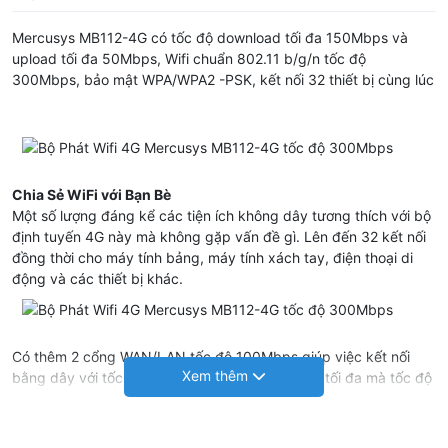
Mercusys MB112-4G có tốc độ download tối đa 150Mbps và
upload tối đa 50Mbps, Wifi chuẩn 802.11 b/g/n tốc độ
300Mbps, bảo mật WPA/WPA2 -PSK, kết nối 32 thiết bị cùng lúc
Chia Sẻ WiFi với Bạn Bè
Một số lượng đáng kể các tiện ích không dây tương thích với bộ
định tuyến 4G này mà không gặp vấn đề gì. Lên đến 32 kết nối
đồng thời cho máy tính bảng, máy tính xách tay, điện thoại di
động và các thiết bị khác.
Có thêm 2 cổng WAN/LAN tốc độ 100Mbps giúp việc kết nối
bằng dây với tốc độ nhanh hơn, đạt đến tốc độ tối đa mà tốc độ
4G đạt được tại khu vực sử dụng nên ứng dụng tốt cho việc lắp
đặt Camera, lắp trên xe khách, tổ chức sự kiện hoặc sử dụng
cho văn phòng ở những nơi không có internet cáp quang.