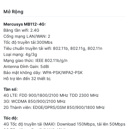
Mở Rộng
Mercusys MB112-4G:
Tính năng WAN cũng rất tiện ích khi xài ở nơi có internet nhưng
Băng tần wifi: 2.4G
lại thiếu bộ phát wifi, khi đó Mercusys MB112-4G có thể sử
Cổng mạng LAN/WAN: 2
dụngnhư một bộ phát wifi thông thường.
Tốc độ truyền tải:300Mbs
Tiêu chuẩn truyền tải wifi: 802.11b, 802.11g, 802.11n
Loại mạng: 4g/3g
Mạng giao thức: IEEE 802.11b/g/n
Antenna Đỉnh Gain: 5dBi
Tín Hiệu và Mạnh Ổn Định
Bảo mật không dây: WPA-PSK/WPA2-PSK
Ăng-ten công suất cao bên trong tăng cường tín hiệu WiFi, mở
Hỗ trợ lên đến 32 thiết bị.
rộng phạm vi thiết lập kết nối và tăng độ nhạy của router.
Tần số:
4G LTE: FDD 900/1800/2100 MHz TDD 2300 MHz
3G: WCDMA 850/900/2100 MHz
2G Thành viên: EDGE/GPRS/GSM 850/900/1800 MHz
Tốc độ:
Dễ Dàng Thiết Lập và Quản Lý Thông Qua
4G Tốc độ truyền tải (MAX): Download 150Mbps, tải lên 50Mbps
Ứng Dụng MERCUSYS