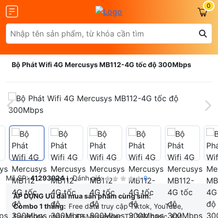
0
Bộ Phát Wifi 4G Mercusys MB112-4G tốc độ 300Mbps
Mã SP:
41293924
Đánh giá:
0
ÁP DỤNG Ưu đãi mua sản phẩm cùng sim:
Combo 1 tháng:
Free data truy cập Tiktok, YouTube,
Facebook, nhắn tin FB Messenger, TV 360 basic, KM