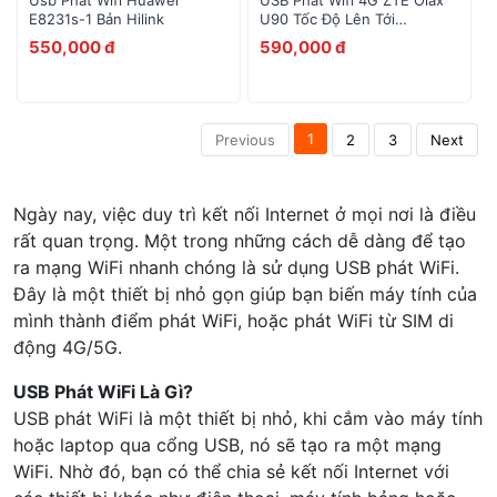
Usb Phát Wifi Huawei
USB Phát Wifi 4G ZTE Olax
E8231s-1 Bản Hilink
U90 Tốc Độ Lên Tới
150Mbps
550,000 đ
590,000 đ
1
Previous
2
3
Next
Ngày nay, việc duy trì kết nối Internet ở mọi nơi là điều
rất quan trọng. Một trong những cách dễ dàng để tạo
ra mạng WiFi nhanh chóng là sử dụng USB phát WiFi.
Đây là một thiết bị nhỏ gọn giúp bạn biến máy tính của
mình thành điểm phát WiFi, hoặc phát WiFi từ SIM di
động 4G/5G.
USB Phát WiFi Là Gì?
USB phát WiFi là một thiết bị nhỏ, khi cắm vào máy tính
hoặc laptop qua cổng USB, nó sẽ tạo ra một mạng
WiFi. Nhờ đó, bạn có thể chia sẻ kết nối Internet với