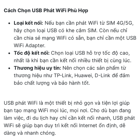
Cách Chọn USB Phát WiFi Phù Hợp
Loại kết nối:
Nếu bạn cần phát WiFi từ SIM 4G/5G,
hãy chọn loại USB có khe cắm SIM. Còn nếu chỉ
cần chia sẻ mạng WiFi có sẵn, bạn chỉ cần một USB
WiFi Adapter.
Tốc độ kết nối:
Chọn loại USB hỗ trợ tốc độ cao,
nhất là khi bạn cần kết nối nhiều thiết bị cùng lúc.
Thương hiệu uy tín:
Nên chọn các sản phẩm từ
thương hiệu như TP-Link, Huawei, D-Link để đảm
bảo chất lượng và bảo hành tốt.
USB phát WiFi là một thiết bị nhỏ gọn và tiện lợi giúp
bạn tạo mạng WiFi mọi lúc, mọi nơi. Cho dù bạn đang
làm việc, đi du lịch hay chỉ cần kết nối nhanh, USB phát
WiFi sẽ giúp bạn duy trì kết nối Internet ổn định, dễ
dàng và nhanh chóng.