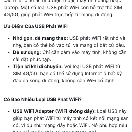
các thiết bị khác như điện thoại, máy tính bảng hoặc
laptop. Một số loại USB phát WiFi còn hỗ trợ thẻ SIM
4G/5G, giúp phát WiFi trực tiếp từ mạng di động.
Ưu Điểm Của USB Phát WiFi
Nhỏ gọn, dễ mang theo:
USB phát WiFi rất nhỏ và
nhẹ, bạn có thể bỏ vào túi và mang đi bất cứ đâu.
Dễ sử dụng:
Chỉ cần cắm vào máy tính, không cần
cài đặt phức tạp.
Tiện lợi khi di chuyển:
Với loại USB phát WiFi từ
SIM 4G/5G, bạn có thể sử dụng Internet ở bất kỳ
đâu có sóng di động, không cần WiFi cố định.
Có Bao Nhiêu Loại USB Phát WiFi?
USB WiFi Adapter (WiFi không dây):
Loại USB này
giúp bạn phát WiFi từ máy tính có kết nối mạng sẵn
có, ví dụ như mạng dây hoặc WiFi. Nó phù hợp nếu