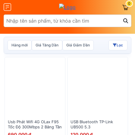
0
Hàng mới
Giá Tăng Dần
Giá Giảm Dần
Lọc
Olax
ZTE
Glocalme
Tenda
Usb Phát Wifi 4G OLax F95
USB Bluetooth TP-Link
Tốc Độ 300Mbps 2 Băng Tần
UB500 5.3
690,000 đ
120,000 đ
 SCR01