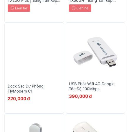
TX20U Plus | Băng Tần Kép
TX50UH | Băng Tần Kép
AX1800
AX3000
Liên hệ
Liên hệ
USB Phát Wifi 4G Dongle
Dock Sạc Dự Phòng
Tốc Độ 100Mbps
FlyModem C1
390,000 đ
220,000 đ