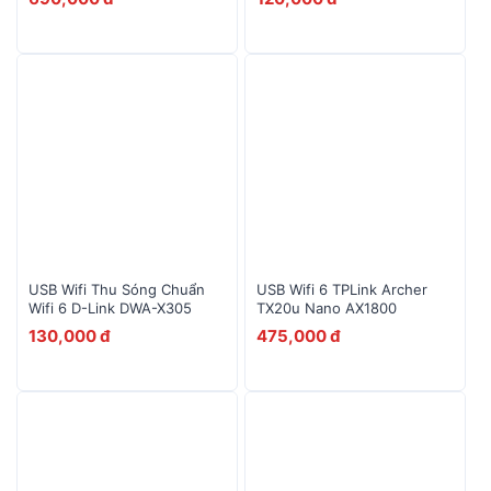
10
Alcatel EE5G
USB Wifi Thu Sóng Chuẩn
USB Wifi 6 TPLink Archer
Wifi 6 D-Link DWA-X305
TX20u Nano AX1800
130,000 đ
475,000 đ