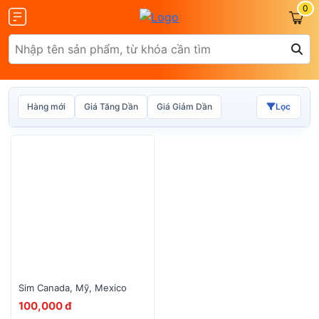
0
Hàng mới
Giá Tăng Dần
Giá Giảm Dần
Lọc
Olax
ZTE
Glocalme
Tenda
Sim Canada, Mỹ, Mexico
100,000 đ
 SCR01