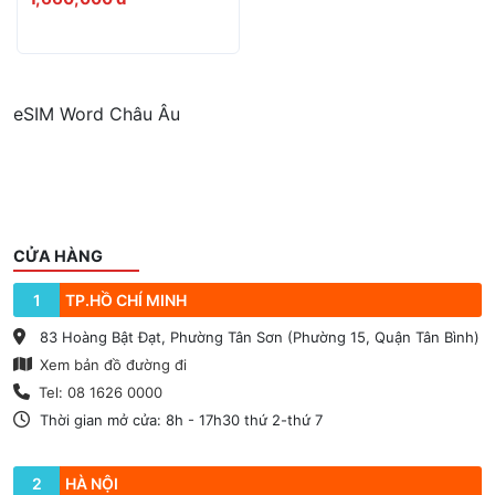
10
Alcatel EE5G
eSIM Word Châu Âu
CỬA HÀNG
1
TP.HỒ CHÍ MINH
83 Hoàng Bật Đạt, Phường Tân Sơn (Phường 15, Quận Tân Bình)
Xem bản đồ đường đi
Tel: 08 1626 0000
Thời gian mở cửa: 8h - 17h30 thứ 2-thứ 7
2
HÀ NỘI