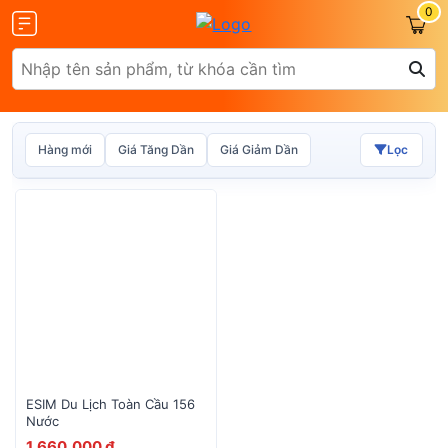
0
Hàng mới
Giá Tăng Dần
Giá Giảm Dần
Lọc
Olax
ZTE
Glocalme
Tenda
ESIM Du Lịch Toàn Cầu 156
Nước
1,660,000 đ
 SCR01