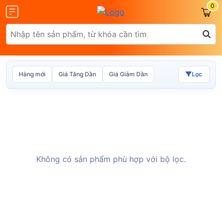
0
Hàng mới
Giá Tăng Dần
Giá Giảm Dần
Lọc
Olax
ZTE
Không có sản phẩm phù hợp với bộ lọc.
Glocalme
Tenda
 SCR01