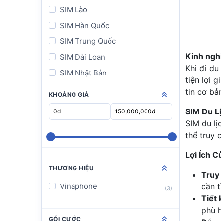
SIM Lào
SIM Hàn Quốc
SIM Trung Quốc
Kinh ngh
SIM Đài Loan
Khi đi du
SIM Nhật Bản
tiện lợi 
SIM Ấn Độ
tin cơ bả
KHOẢNG GIÁ
SIM Châu Á
SIM Du L
SIM Đông Nam Á
SIM du lị
thể truy 
SIM World
SIM Châu Âu
Lợi Ích 
SIM Châu Mỹ
THƯƠNG HIỆU
Truy 
SIM Châu Úc
Vinaphone
cần t
(3)
Tiết 
SIM Úc
phù h
SIM New Zealand
GÓI CƯỚC