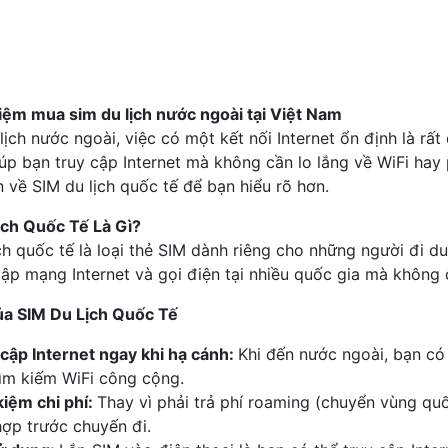
iệm mua sim du lịch nước ngoài tại Việt Nam
 lịch nước ngoài, việc có một kết nối Internet ổn định là rất
giúp bạn truy cập Internet mà không cần lo lắng về WiFi ha
n về SIM du lịch quốc tế để bạn hiểu rõ hơn.
ịch Quốc Tế Là Gì?
ch quốc tế là loại thẻ SIM dành riêng cho những người đi du
cập mạng Internet và gọi điện tại nhiều quốc gia mà không 
Của SIM Du Lịch Quốc Tế
cập Internet ngay khi hạ cánh:
Khi đến nước ngoài, bạn có
ìm kiếm WiFi công cộng.
kiệm chi phí:
Thay vì phải trả phí roaming (chuyển vùng qu
ợp trước chuyến đi.