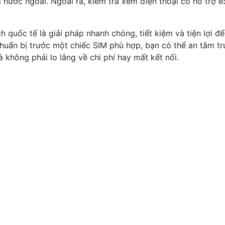
nước ngoài. Ngoài ra, kiểm tra xem điện thoại có hỗ trợ 
ch quốc tế là giải pháp nhanh chóng, tiết kiệm và tiện lợi để
huẩn bị trước một chiếc SIM phù hợp, bạn có thể an tâm tru
à không phải lo lắng về chi phí hay mất kết nối.