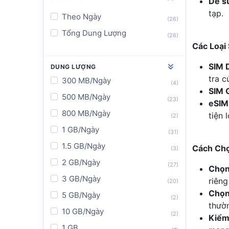
Dễ s
SIM Anh
tạp.
Theo Ngày
(26)
SIM Pháp
Tổng Dung Lượng
(26)
SIM Đức
Các Loại
SIM Ý
SIM 
DUNG LƯỢNG
SIM Tây Ban Nha
tra c
300 MB/Ngày
(4)
SIM G
SIM Mỹ
500 MB/Ngày
(23)
eSIM
SIM Canada
800 MB/Ngày
tiện 
(2)
SIM Mexico
1 GB/Ngày
(31)
SIM Brazil
1.5 GB/Ngày
Cách Chọ
(3)
SIM Chile
2 GB/Ngày
(27)
Chọn
SIM Ai Cập
3 GB/Ngày
riêng
(20)
SIM Nam Phi
Chọn
5 GB/Ngày
(2)
thườn
SIM Châu Phi
10 GB/Ngày
(2)
Kiểm 
SIM Trung Đông
1 GB