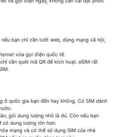
rnet và gọi điện ngay, không cần cài đặt phức
p nếu bạn chỉ cần lướt web, dùng mạng xã hội,
ternet vừa gọi điện quốc tế.
 chỉ cần quét mã QR để kích hoạt. eSIM rất
SIM.
g ở quốc gia bạn đến hay không. Có SIM dành
nước.
hắn, gói dung lượng nhỏ là đủ. Còn nếu bạn
 có dung lượng lớn hơn.
hóa mạng và có thể sử dụng SIM của nhà