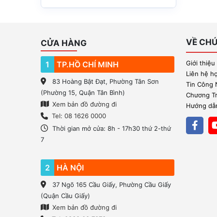
(3)
12
(46)
200 GB
(1)
13
(33)
1GB/Ngày UNLIMITED 5Mbps
(7)
14
(33)
VỀ CHÚ
CỬA HÀNG
2GB/Ngày UNLIMITED 5Mbps
(1)
15
(50)
UNLIMITED 10Mbps
Giới thiệu
1
TP.HỒ CHÍ MINH
(4)
16
(33)
Liên hệ h
UNLIMITED
(9)
83 Hoàng Bật Đạt, Phường Tân Sơn
17
Tin Công
(33)
(Phường 15, Quận Tân Bình)
Chương Trì
18
(33)
Xem bản đồ đường đi
Hướng dẫn
19
Tel: 08 1626 0000
(33)
Thời gian mở cửa: 8h - 17h30 thứ 2-thứ
20
(47)
7
21
(33)
22
(33)
2
HÀ NỘI
23
(33)
37 Ngõ 165 Cầu Giấy, Phường Cầu Giấy
24
(Quận Cầu Giấy)
(33)
Xem bản đồ đường đi
25
(46)