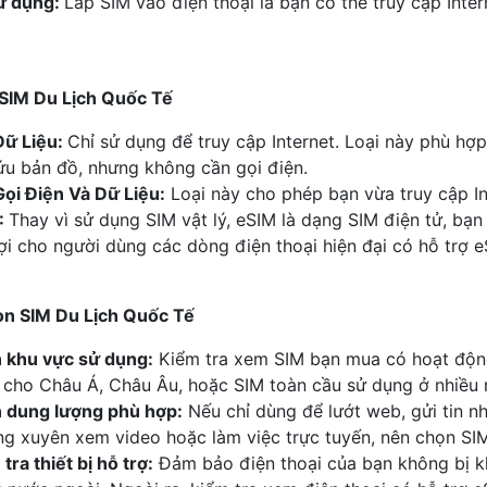
ử dụng:
Lắp SIM vào điện thoại là bạn có thể truy cập Inte
 SIM Du Lịch Quốc Tế
Dữ Liệu:
Chỉ sử dụng để truy cập Internet. Loại này phù hợ
ứu bản đồ, nhưng không cần gọi điện.
ọi Điện Và Dữ Liệu:
Loại này cho phép bạn vừa truy cập In
:
Thay vì sử dụng SIM vật lý, eSIM là dạng SIM điện tử, bạn
lợi cho người dùng các dòng điện thoại hiện đại có hỗ trợ e
n SIM Du Lịch Quốc Tế
 khu vực sử dụng:
Kiểm tra xem SIM bạn mua có hoạt độn
 cho Châu Á, Châu Âu, hoặc SIM toàn cầu sử dụng ở nhiều 
 dung lượng phù hợp:
Nếu chỉ dùng để lướt web, gửi tin n
g xuyên xem video hoặc làm việc trực tuyến, nên chọn SIM
tra thiết bị hỗ trợ:
Đảm bảo điện thoại của bạn không bị k