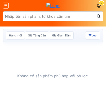
0
Hàng mới
Giá Tăng Dần
Giá Giảm Dần
Lọc
Olax
ZTE
Không có sản phẩm phù hợp với bộ lọc.
Glocalme
Tenda
 SCR01