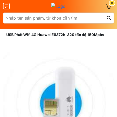
0
USB Phát Wifi 4G Huawei E8372h-320 tốc độ 150Mpbs
Olax
ZTE
Glocalme
Tenda
 SCR01