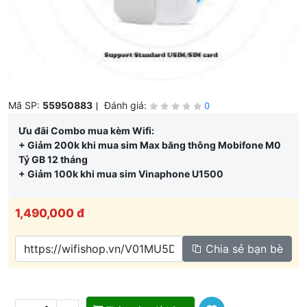
10
Alcatel EE5G
Mã SP:
55950883
Đánh giá:
0
Ưu đãi Combo mua kèm Wifi:
+ Giảm 200k khi mua sim Max băng thông Mobifone M0
Tỷ GB 12 tháng
+ Giảm 100k khi mua sim Vinaphone U1500
1,490,000 đ
Chia sẻ bạn bè