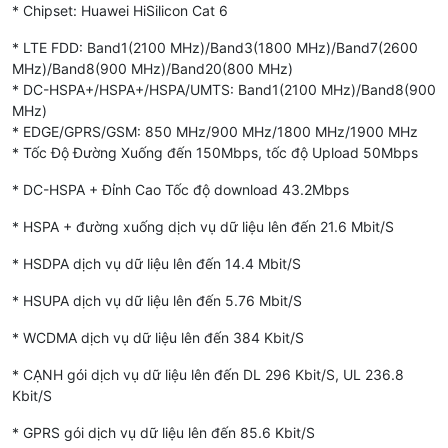
* Chipset: Huawei HiSilicon Cat 6
* LTE FDD: Band1(2100 MHz)/Band3(1800 MHz)/Band7(2600
MHz)/Band8(900 MHz)/Band20(800 MHz)
* DC-HSPA+/HSPA+/HSPA/UMTS: Band1(2100 MHz)/Band8(900
MHz)
* EDGE/GPRS/GSM: 850 MHz/900 MHz/1800 MHz/1900 MHz
* Tốc Độ Đường Xuống đến 150Mbps, tốc độ Upload 50Mbps
* DC-HSPA + Đỉnh Cao Tốc độ download 43.2Mbps
* HSPA + đường xuống dịch vụ dữ liệu lên đến 21.6 Mbit/S
- Huawei E8372h-320 có kiểu dáng như 1 cái USB nên nó không
có Pin, chính vì vậy bạn phải cấp nguồn cho nó bằng nguồn điện
* HSDPA dịch vụ dữ liệu lên đến 14.4 Mbit/S
cổng USB có điện năng 5V-1A (Ví dụ như: cục sạc điện thoại, pin
sạc dự phòng, tẩu thuố c lá trên xe hơi hoặc cổng USB của máy
* HSUPA dịch vụ dữ liệu lên đến 5.76 Mbit/S
tính).
* WCDMA dịch vụ dữ liệu lên đến 384 Kbit/S
* CẠNH gói dịch vụ dữ liệu lên đến DL 296 Kbit/S, UL 236.8
Kbit/S
* GPRS gói dịch vụ dữ liệu lên đến 85.6 Kbit/S