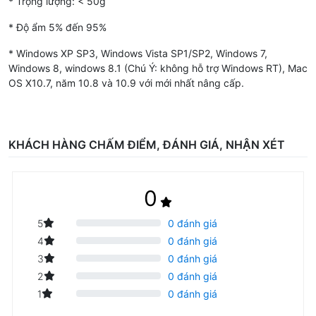
* Trọng lượng: < 50g
* Độ ẩm 5% đến 95%
* Windows XP SP3, Windows Vista SP1/SP2, Windows 7,
Windows 8, windows 8.1 (Chú Ý: không hỗ trợ Windows RT), Mac
OS X10.7, năm 10.8 và 10.9 với mới nhất nâng cấp.
KHÁCH HÀNG CHẤM ĐIỂM, ĐÁNH GIÁ, NHẬN XÉT
0
5
0 đánh giá
4
0 đánh giá
- Bộ phát Wifi 4G Huawei E8372h-320 hỗ trợ phần mềm quản trị
3
0 đánh giá
Huawei Hilink nên rất tiện lợi trong quá trình sử dụng và cài đặt,
2
0 đánh giá
bạn có thể đổi tên và mật khẩu wifi trên ứng đụng, đồng thời có
1
0 đánh giá
thể biết được dung lượng đã sử dụng là bao nhiêu và cũng có
thể giới hạn hạn mức sử dụng. Ngoài ra ứng dụng Huawei Hilink