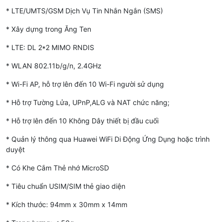
* LTE/UMTS/GSM Dịch Vụ Tin Nhắn Ngắn (SMS)
* Xây dựng trong Ăng Ten
* LTE: DL 2*2 MIMO RNDIS
* WLAN 802.11b/g/n, 2.4GHz
* Wi-Fi AP, hỗ trợ lên đến 10 Wi-Fi người sử dụng
* Hỗ trợ Tường Lửa, UPnP,ALG và NAT chức năng;
* Hỗ trợ lên đến 10 Không Dây thiết bị đầu cuối
* Quản lý thông qua Huawei WiFi Di Động Ứng Dụng hoặc trình
duyệt
- Khi cắm thiết bị với máy tính sẽ trở thành 1 USB 3G/4G và phát
* Có Khe Cắm Thẻ nhớ MicroSD
wifi (Sử dụng luôn được cho PC không có card wifi)
* Tiêu chuẩn USIM/SIM thẻ giao diện
* Kích thước: 94mm x 30mm x 14mm