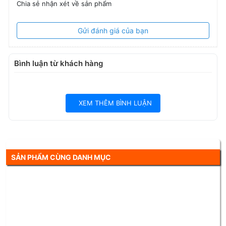
Chia sẻ nhận xét về sản phẩm
còn cho phép bạn nhắn tin, quản trị người dùng, cài đặt chức
năng repeater cho thiết bị. Và còn nhiều tính năng hữu ích khác
chờ bạn khám phá....
Gửi đánh giá của bạn
Bình luận từ khách hàng
XEM THÊM BÌNH LUẬN
SẢN PHẨM CÙNG DANH MỤC