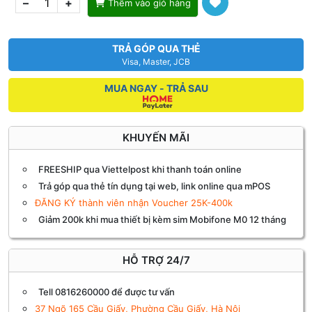
–
+
Thêm vào giỏ hàng
TRẢ GÓP QUA THẺ
Visa, Master, JCB
MUA NGAY - TRẢ SAU
KHUYẾN MÃI
FREESHIP qua Viettelpost khi thanh toán online
Trả góp qua thẻ tín dụng tại web, link online qua mPOS
ĐĂNG KÝ thành viên nhận Voucher 25K-400k
Giảm 200k khi mua thiết bị kèm sim Mobifone M0 12 tháng
HỖ TRỢ 24/7
Tell 0816260000 để được tư vấn
37 Ngõ 165 Cầu Giấy, Phường Cầu Giấy, Hà Nội