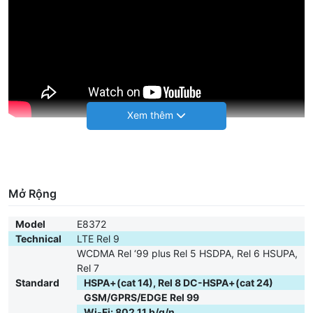
Hướng dẫn đổi IP trên Huawei E8372 nếu khách hàng có nhu
cầu không xài phát Wifi
Mở Rộng
Model
E8372
Technical
LTE Rel 9
WCDMA Rel ‘99 plus Rel 5 HSDPA, Rel 6 HSUPA,
Rel 7
Standard
HSPA+(cat 14), Rel 8 DC-HSPA+(cat 24)
GSM/GPRS/EDGE Rel 99
Wi-Fi: 802.11 b/g/n