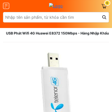
0
USB Phát Wifi 4G Huawei E8372 150Mbps - Hàng Nhập Khẩu
Olax
ZTE
Glocalme
Tenda
 SCR01