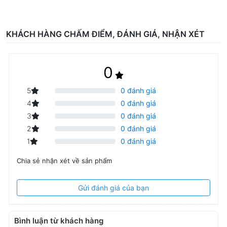
KHÁCH HÀNG CHẤM ĐIỂM, ĐÁNH GIÁ, NHẬN XÉT
0
5
0 đánh giá
4
0 đánh giá
3
0 đánh giá
2
0 đánh giá
1
0 đánh giá
Hỗ trợ bảo mật
Chia sẻ nhận xét về sản phẩm
Hỗ trợ bảo mật WEP, WPA và WPA2 Personal giúp thiết bị của
bạn được bảo vệ an toàn nhất đảm bảo đường truyền kết nối ổn
định, tránh khỏi những truy cập từ bên ngoài.
Gửi đánh giá của bạn
Bình luận từ khách hàng