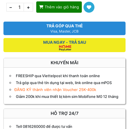
–
+
Thêm vào giỏ hàng
TRẢ GÓP QUA THẺ
Visa, Master, JCB
MUA NGAY - TRẢ SAU
KHUYẾN MÃI
FREESHIP qua Viettelpost khi thanh toán online
Trả góp qua thẻ tín dụng tại web, link online qua mPOS
ĐĂNG KÝ thành viên nhận Voucher 25K-400k
Giảm 200k khi mua thiết bị kèm sim Mobifone M0 12 tháng
HỖ TRỢ 24/7
Tell 0816260000 để được tư vấn