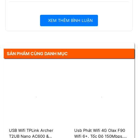
XEM THÊM BÌNH LUẬN
SẢN PHẨM CÙNG DANH MỤC
Khe cắm thẻ nhớ MicroSD
Hỗ trợ khe cắm thẻ nhớ MicroSD, tích hợp hỗ trợ ăng ten 2 cổng
giúp kích sóng ở nơi sóng 3G, 4G kém. Còn hỗ trợ các hệ điều
hành: Windows XP SP3, Windows Vista SP1/SP2, Windows 7,
Windows 8, Windows 8.1.
Usb Phát Wifi 4G Olax F90
USB Wi-Fi 6 TP-Link Archer
Wifi 6+, Tốc Độ 150Mbps,
TX20U Plus | Băng Tần Kép