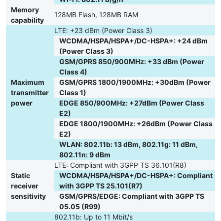
Memory
128MB Flash, 128MB RAM
capability
LTE: +23 dBm (Power Class 3)
WCDMA/HSPA/HSPA+/DC-HSPA+: +24 dBm
(Power Class 3)
GSM/GPRS 850/900MHz: +33 dBm (Power
Thiết kế nhỏ gọn, tinh tế
Class 4)
Maximum
GSM/GPRS 1800/1900MHz: +30dBm (Power
USB Wifi 4G Huawei E8372 sở hữu thiết kế nhỏ gọn, tinh tế giúp
transmitter
Class 1)
bạn dễ dàng mang theo sử dụng mọi lúc, mọi nơi. Thiết kế đơn
power
EDGE 850/900MHz: +27dBm (Power Class
giản dễ dàng sử dụng phù hợp với mọi đối tượng, đáp ứng nhu
E2)
cầu kết nối wifi trong vui chơi, giải trí, học tập cũng như làm việc
EDGE 1800/1900MHz: +26dBm (Power Class
ở bất cứ nơi nào.
E2)
WLAN: 802.11b: 13 dBm, 802.11g: 11 dBm,
802.11n: 9 dBm
LTE: Compliant with 3GPP TS 36.101(R8)
Static
WCDMA/HSPA/HSPA+/DC-HSPA+: Compliant
receiver
with 3GPP TS 25.101(R7)
sensitivity
GSM/GPRS/EDGE: Compliant with 3GPP TS
05.05 (R99)
802.11b: Up to 11 Mbit/s