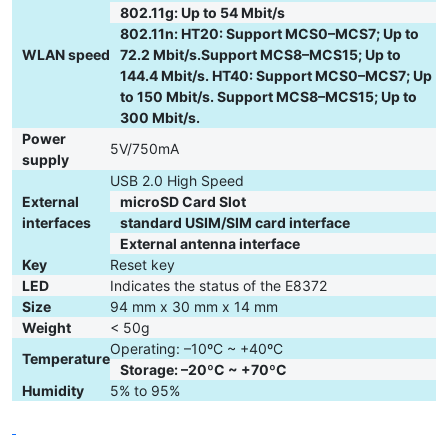
802.11g: Up to 54 Mbit/s
802.11n: HT20: Support MCS0–MCS7; Up to
WLAN speed
72.2 Mbit/s.Support MCS8–MCS15; Up to
144.4 Mbit/s. HT40: Support MCS0–MCS7; Up
to 150 Mbit/s. Support MCS8–MCS15; Up to
300 Mbit/s.
Power
5V/750mA
supply
USB 2.0 High Speed
Kết nối Internet nhanh chóng, mượt mà
External
microSD Card Slot
interfaces
standard USIM/SIM card interface
Thiết bị hỗ trợ LTE CAT4 giúp bạn kết nối Internet nhanh chóng,
External antenna interface
mượt mà tốc độ download 150Mbps, tốc độ Upload 50Mbps.
Key
Reset key
Kết nối Internet tốc độ cao có thể phát wifi 10 thiết bị cùng kết
LED
Indicates the status of the E8372
nối vẫn đảm bảo đường truyền nhanh, ổn định.
Size
94 mm x 30 mm x 14 mm
Thiết bị có thể dùng cho tất cả các sim của các nhà mạng
Weight
< 50g
3G/4G LTE trong nước cũng như quốc tế khác nhau giúp bạn sử
Operating: –10ºC ~ +40ºC
Temperature
dụng dễ dàng.
Storage: –20ºC ~ +70ºC
Humidity
5% to 95%