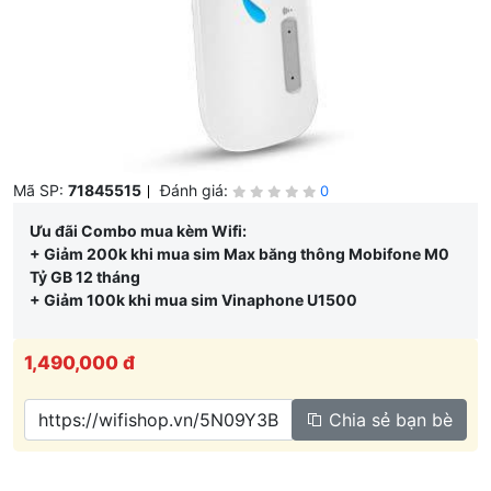
10
Alcatel EE5G
Mã SP:
71845515
Đánh giá:
0
Ưu đãi Combo mua kèm Wifi:
+ Giảm 200k khi mua sim Max băng thông Mobifone M0
Tỷ GB 12 tháng
+ Giảm 100k khi mua sim Vinaphone U1500
1,490,000 đ
Chia sẻ bạn bè