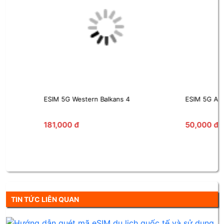
Balkans 4
ESIM 5G Asian Multiple Regions
50,000 đ
TIN TỨC LIÊN QUAN